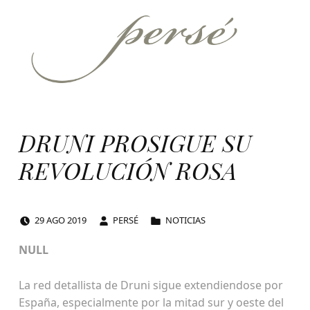
Persé
PERFUMERÍA SELECTIVA
DRUNI PROSIGUE SU
REVOLUCIÓN ROSA
POSTED ON:
WRITTEN BY:
CATEGORIZED IN:
29
AGO
2019
PERSÉ
NOTICIAS
NULL
La red detallista de Druni sigue extendiendose por
España, especialmente por la mitad sur y oeste del