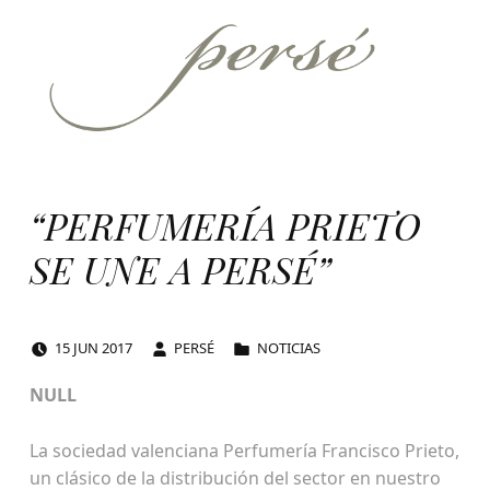
Persé
PERFUMERÍA SELECTIVA
“PERFUMERÍA PRIETO
SE UNE A PERSÉ”
POSTED ON:
WRITTEN BY:
CATEGORIZED IN:
15
JUN
2017
PERSÉ
NOTICIAS
NULL
La sociedad valenciana Perfumería Francisco Prieto,
un clásico de la distribución del sector en nuestro